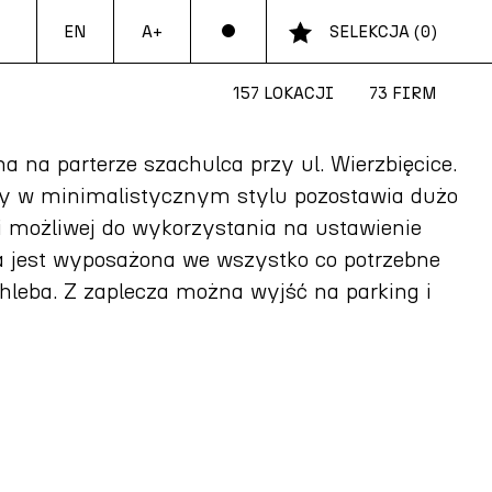
EN
SELEKCJA
(
0
)
A+
157 LOKACJI
73 FIRM
na na parterze szachulca przy ul. Wierzbięcice.
y w minimalistycznym stylu pozostawia dużo
i możliwej do wykorzystania na ustawienie
ia jest wyposażona we wszystko co potrzebne
hleba. Z zaplecza można wyjść na parking i