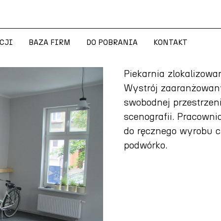
CJI
BAZA FIRM
DO POBRANIA
KONTAKT
CJI
BAZA FIRM
DO POBRANIA
KONTAKT
Piekarnia zlokalizowa
Wystrój zaaranżowan
swobodnej przestrzen
scenografii. Pracown
do ręcznego wyrobu c
podwórko.