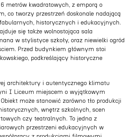
326 metrów kwadratowych, z emporą o
ym, co tworzy przestrzeń doskonale nadającą
ęć fabularnych, historycznych i edukacyjnych.
ajduje się także wolnostojąca sala
na w stylistyce szkoły, oraz niewielki ogród
jściem. Przed budynkiem głównym stoi
kowskiego, podkreślający historyczne
ej architektury i autentycznego klimatu
zyni I Liceum miejscem o wyjątkowym
 Obiekt może stanowić zarówno tło produkcji
historycznych, wnętrz szkolnych, scen
towych czy teatralnych. To jedna z
iarowych przestrzeni edukacyjnych w
współpracy z produkcjami filmowymi.