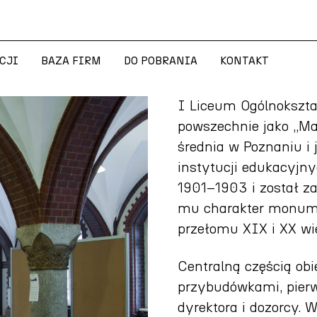
CJI
BAZA FIRM
DO POBRANIA
KONTAKT
CJI
BAZA FIRM
DO POBRANIA
KONTAKT
I Liceum Ogólnokszta
powszechnie jako „Ma
średnia w Poznaniu i
instytucji edukacyjny
1901–1903 i został z
mu charakter monumen
przełomu XIX i XX wi
Centralną częścią ob
przybudówkami, pierw
dyrektora i dozorcy. 