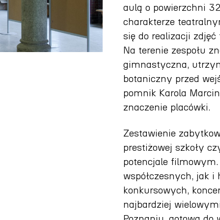
aulą o powierzchni 
charakterze teatraln
się do realizacji zdj
Na terenie zespołu zn
gimnastyczna, utrzyma
botaniczny przed we
pomnik Karola Marcin
znaczenie placówki.
Zestawienie zabytkow
prestiżowej szkoły c
potencjale filmowym.
współczesnych, jak i 
konkursowych, koncer
najbardziej wielowym
Poznaniu, gotowa do 