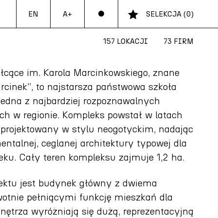
EN
SELEKCJA
(
0
)
A+
157 LOKACJI
73 FIRM
łcące im. Karola Marcinkowskiego, znane
rcinek”, to najstarsza państwowa szkoła
 jedna z najbardziej rozpoznawalnych
ch w regionie. Kompleks powstał w latach
aprojektowany w stylu neogotyckim, nadając
talnej, ceglanej architektury typowej dla
eku. Cały teren kompleksu zajmuje 1,2 ha.
iektu jest budynek główny z dwiema
otnie pełniącymi funkcję mieszkań dla
Wnętrza wyróżniają się dużą, reprezentacyjną