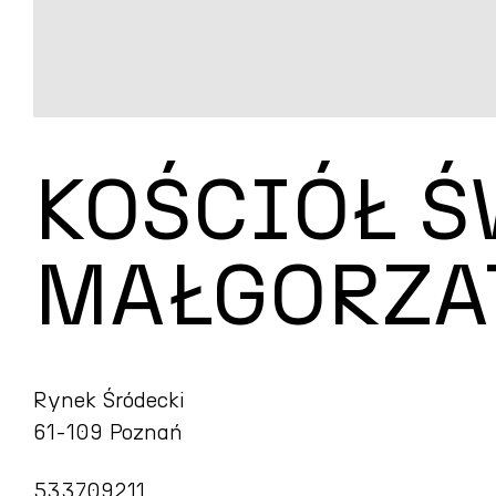
KOŚCIÓŁ Ś
MAŁGORZA
Rynek Śródecki
61-109 Poznań
533709211