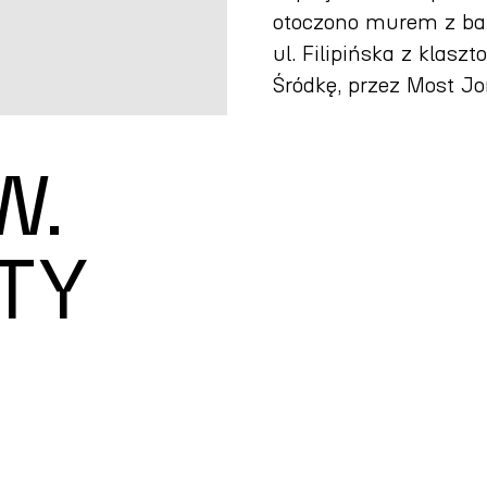
otoczono murem z bar
ul. Filipińska z klasz
Śródkę, przez Most J
W.
TY