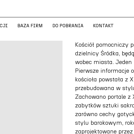
CJI
BAZA FIRM
DO POBRANIA
KONTAKT
CJI
BAZA FIRM
DO POBRANIA
KONTAKT
Kościół pomocniczy pa
dzielnicy Śródka, bę
wobec miasta. Jeden 
Pierwsze informacje o
kościoła powstała z X
przebudowana w styl
Zachowano portale z 
zabytków sztuki sakra
zarówno cechy gotyck
stylu barokowym, roko
zaprojektowane przez