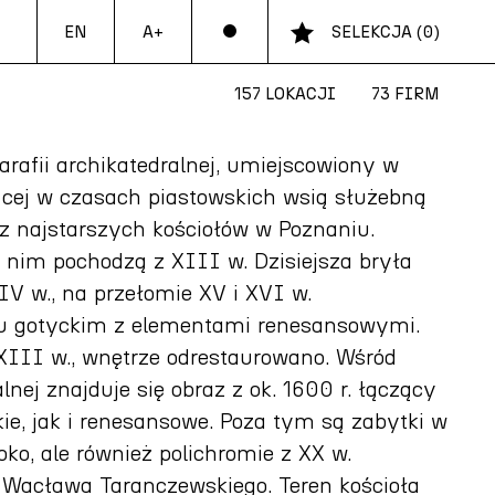
EN
SELEKCJA
(
0
)
A+
157 LOKACJI
73 FIRM
rafii archikatedralnej, umiejscowiony w
dącej w czasach piastowskich wsią służebną
z najstarszych kościołów w Poznaniu.
 nim pochodzą z XIII w. Dzisiejsza bryła
IV w., na przełomie XV i XVI w.
u gotyckim z elementami renesansowymi.
XIII w., wnętrze odrestaurowano. Wśród
lnej znajduje się obraz z ok. 1600 r. łączący
ie, jak i renesansowe. Poza tym są zabytki w
ko, ale również polichromie z XX w.
 Wacława Taranczewskiego. Teren kościoła