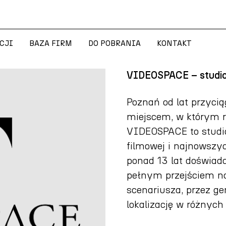
CJI
BAZA FIRM
DO POBRANIA
KONTAKT
CJI
BAZA FIRM
DO POBRANIA
KONTAKT
VIDEOSPACE – studio 
Poznań od lat przycią
miejscem, w którym ro
VIDEOSPACE to studio
filmowej i najnowszyc
ponad 13 lat doświadc
pełnym przejściem na
scenariusza, przez ge
lokalizację w różnych