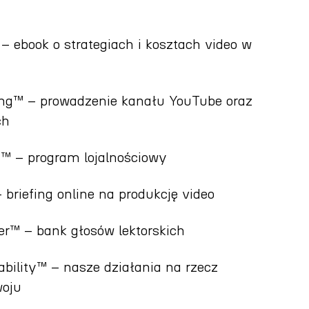
ebook o strategiach i kosztach video w
g™ – prowadzenie kanału YouTube oraz
ch
™ – program lojalnościowy
briefing online na produkcję video
r™ – bank głosów lektorskich
ility™ – nasze działania na rzecz
oju