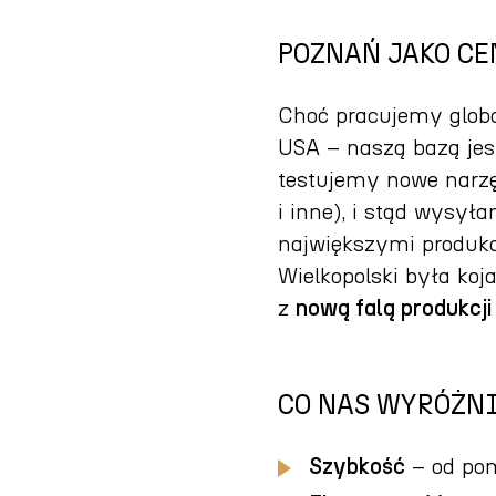
POZNAŃ JAKO C
Choć pracujemy global
USA – naszą bazą jest
testujemy nowe narzę
i inne), i stąd wysył
największymi produk
Wielkopolski była koj
z
nową falą produkcji
CO NAS WYRÓŻN
Szybkość
– od pom