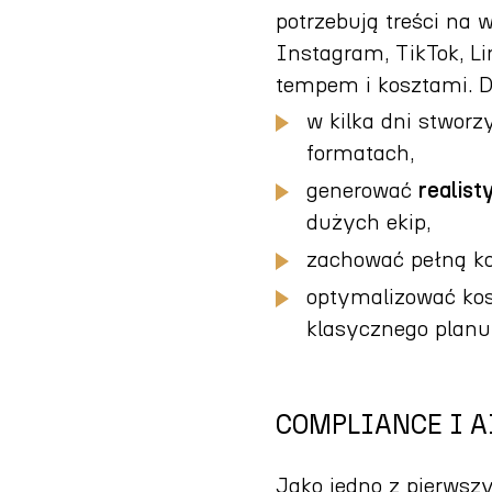
potrzebują treści na 
Instagram, TikTok, L
tempem i kosztami. 
w kilka dni stwor
formatach,
generować
realist
dużych ekip,
zachować pełną ko
optymalizować kos
klasycznego planu
COMPLIANCE I A
Jako jedno z pierwsz