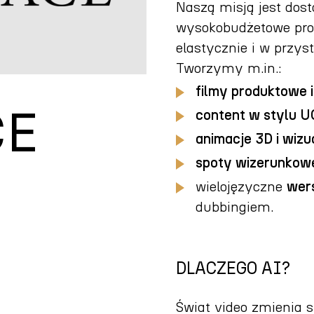
Naszą misją jest dost
wysokobudżetowe produ
elastycznie i w przys
Tworzymy m.in.:
filmy produktowe
CE
content w stylu 
animacje 3D i wizu
spoty wizerunkowe
wielojęzyczne
wers
dubbingiem.
DLACZEGO AI?
Świat video zmienia s