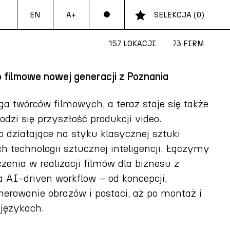
EN
SELEKCJA
(
0
)
A+
157 LOKACJI
73 FIRM
filmowe nowej generacji z Poznania
ga twórców filmowych, a teraz staje się także
dzi się przyszłość produkcji video.
 działające na styku klasycznej sztuki
h technologii sztucznej inteligencji. Łączymy
zenia w realizacji filmów dla biznesu z
 AI-driven workflow – od koncepcji,
nerowanie obrazów i postaci, aż po montaż i
 językach.