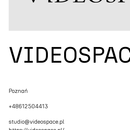
VIDEOSPA
Poznań
+48612504413
studio@videospace.pl