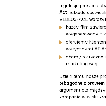
regulacje prawne doty
Act
nakłada obowiązki
VIDEOSPACE wdrożyło
każdy film zawiera
wygenerowany z w
oferujemy kliento
wytycznymi AI Act
dbamy o etyczne i
marketingowej.
Dzięki temu nasze pro
też
zgodne z prawem 
argument dla między
kampanie w wielu kra