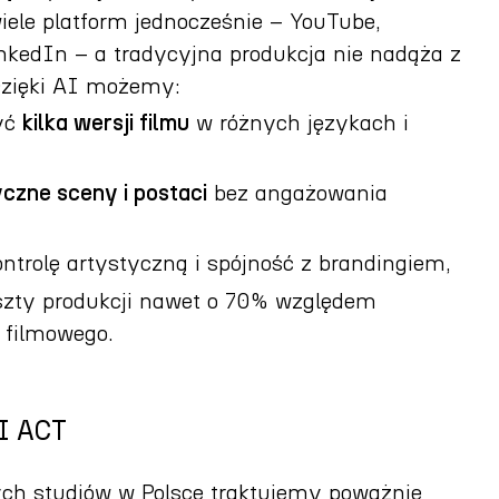
wiele platform jednocześnie – YouTube,
inkedIn – a tradycyjna produkcja nie nadąża z
Dzięki AI możemy:
zyć
kilka wersji filmu
w różnych językach i
yczne sceny i postaci
bez angażowania
ntrolę artystyczną i spójność z brandingiem,
zty produkcji nawet o 70% względem
 filmowego.
I ACT
ych studiów w Polsce traktujemy poważnie