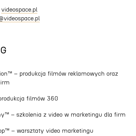
a
videospace.pl
@videospace.pl
UG
on™ – produkcja filmów reklamowych oraz
firm
rodukcja filmów 360
 – szkolenia z video w marketingu dla firm
™ – warsztaty video marketingu