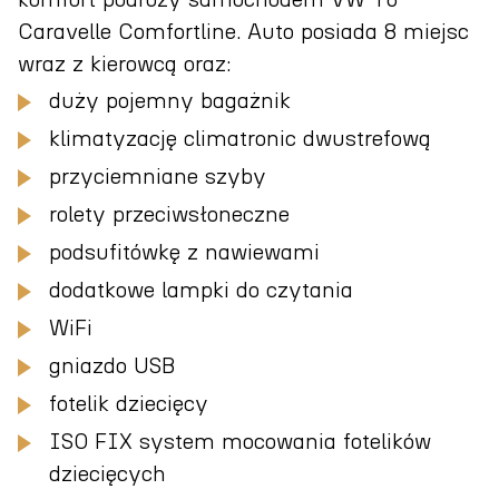
komfort podróży samochodem VW T6
Caravelle Comfortline. Auto posiada 8 miejsc
wraz z kierowcą oraz:
duży pojemny bagażnik
klimatyzację climatronic dwustrefową
przyciemniane szyby
rolety przeciwsłoneczne
podsufitówkę z nawiewami
dodatkowe lampki do czytania
WiFi
gniazdo USB
fotelik dziecięcy
ISO FIX system mocowania fotelików
dziecięcych