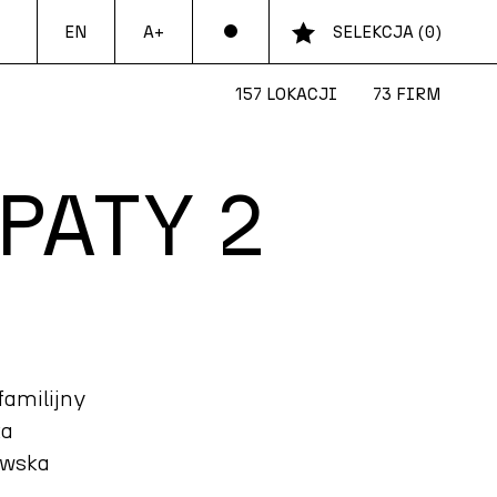
EN
SELEKCJA
(
0
)
A+
157 LOKACJI
73 FIRM
PATY 2
familijny
ka
owska