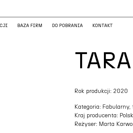
CJI
BAZA FIRM
DO POBRANIA
KONTAKT
CJI
BAZA FIRM
DO POBRANIA
KONTAKT
TARA
Rok produkcji: 2020
Kategoria: Fabularny, 
Kraj producenta: Pols
Reżyser: Marta Karw