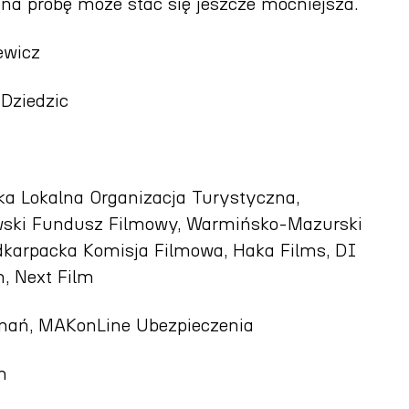
na próbę może stać się jeszcze mocniejsza.
ewicz
Dziedzic
ka Lokalna Organizacja Turystyczna,
wski Fundusz Filmowy, Warmińsko-Mazurski
karpacka Komisja Filmowa, Haka Films, DI
m, Next Film
znań, MAKonLine Ubezpieczenia
m