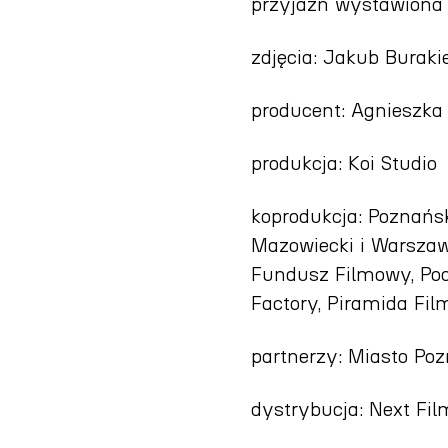
przyjaźń wystawiona 
zdjęcia: Jakub Buraki
producent: Agnieszka 
produkcja: Koi Studio
koprodukcja: Poznańs
Mazowiecki i Warsza
Fundusz Filmowy, Pod
Factory, Piramida Fil
partnerzy: Miasto Po
dystrybucja: Next Fil