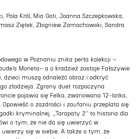
, Pola Król, Mia Goti, Joanna Szczepkowska,
masz Ziętek, Zbigniew Zamachowski, Sandra
owego w Poznaniu znika perła kolekcji –
laude’a Moneta– a o kradzież zostaje Fałszywie
i, dzieci muszą odnaleźć obraz i odkryć
o złodzieja. Zgrany duet rozpoczyna
zoncie pojawia się Felka, zwariowana 12-latka,
. Opowieść o zazdrości i zaufaniu przeplata się
dki kryminalnej. „Tarapaty 2” to historia dla
mówi o tym, że nie da się uwierzyć w
e uwierzy się w siebie. A także o tym, że