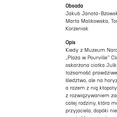
Obsada
Jakub Janota-Bzowski
Marta Malikowska, To
Korzeniak
Opis
Kiedy z Muzeum Narod
„Plaża w Pourville” C
oskarżona ciotka Julk
tożsamość prawdziweg
śledztwo, ale na hory
a razem z nią kłopoty
z rozwiązywaniem zaga
całej rodziny, która 
przyjaciela, dopóki ni