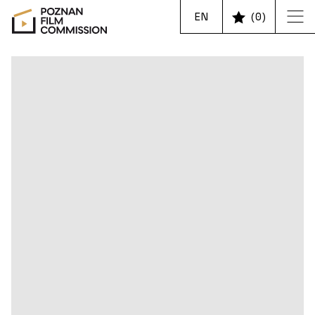
EN
(
0
)