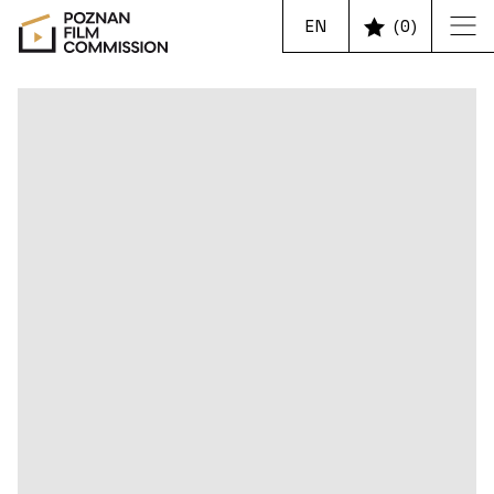
EN
(
0
)